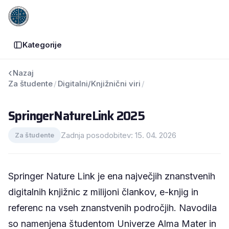
Skip
SL
to
content
Kategorije
Nazaj
Za študente
/
Digitalni/Knjižnični viri
/
SpringerNatureLink 2025
SpringerNatureLink 2025
Zadnja posodobitev: 15. 04. 2026
Za študente
Springer Nature Link je ena največjih znanstvenih
digitalnih knjižnic z milijoni člankov, e-knjig in
referenc na vseh znanstvenih področjih. Navodila
so namenjena študentom Univerze Alma Mater in