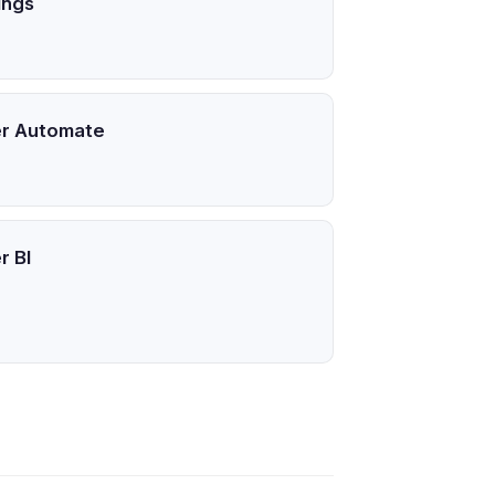
ings
r Automate
r BI