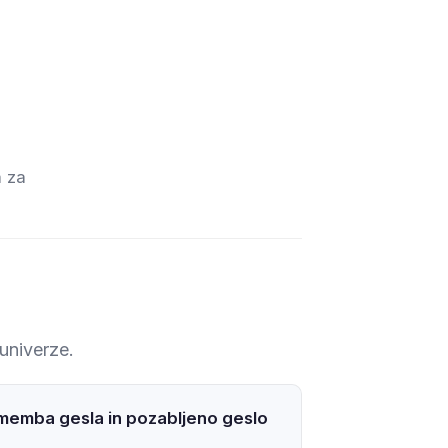
podpora
SL
a za
 univerze.
emba gesla in pozabljeno geslo