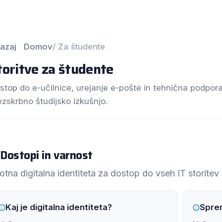
Pomoč in 
študente
Za zaposlene
Za diplomante
Novice
azaj
Domov
/ Za študente
toritve za študente
stop do e-učilnice, urejanje e-pošte in tehnična podpor
ezskrbno študijsko izkušnjo.
Dostopi in varnost
otna digitalna identiteta za dostop do vseh IT storitev
Kaj je digitalna identiteta?
Sprem