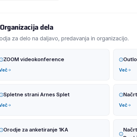
Organizacija dela
odja za delo na daljavo, predavanja in organizacijo.
ZOOM videokonference
Outlo
Več
Več
Spletne strani Arnes Splet
Načrt
Več
Več
Orodje za anketiranje 1KA
Načrt