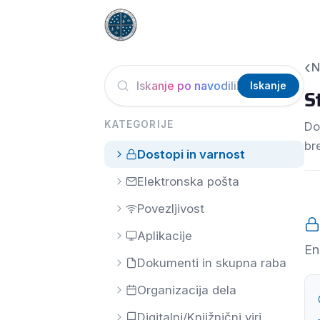
Skip
Za 
to
content
N
Iskanje po navodilih...
Iskanje
S
KATEGORIJE
Do
br
Dostopi in varnost
Elektronska pošta
Povezljivost
Aplikacije
En
Dokumenti in skupna raba
Organizacija dela
Digitalni/Knjižnični viri