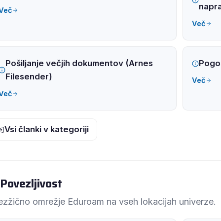
napr
Več
Več
Pošiljanje večjih dokumentov (Arnes
Pogo
Filesender)
Več
Več
Vsi članki v kategoriji
Povezljivost
ezžično omrežje Eduroam na vseh lokacijah univerze.