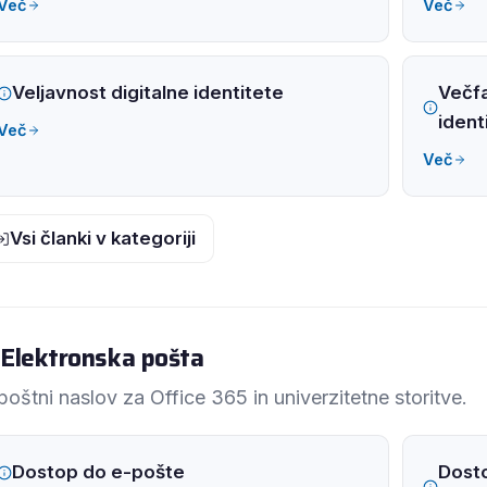
Več
Več
Veljavnost digitalne identitete
Večfa
ident
Več
Več
Vsi članki v kategoriji
Elektronska pošta
poštni naslov za Office 365 in univerzitetne storitve.
Dostop do e-pošte
Dosto