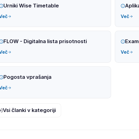
Urniki Wise Timetable
Aplik
Več
Več
FLOW - Digitalna lista prisotnosti
Exam
Več
Več
Pogosta vprašanja
Več
Vsi članki v kategoriji