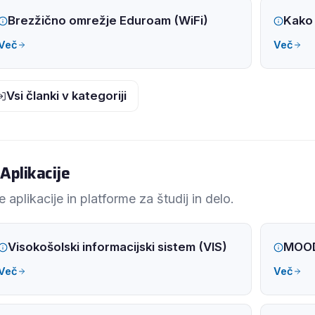
Brezžično omrežje Eduroam (WiFi)
Kako 
Več
Več
Vsi članki v kategoriji
Aplikacije
e aplikacije in platforme za študij in delo.
Visokošolski informacijski sistem (VIS)
MOODL
Več
Več