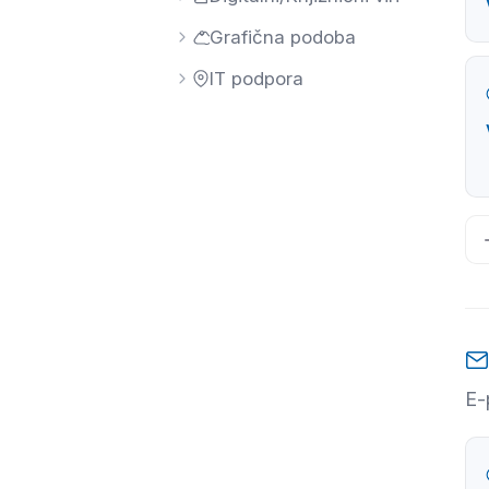
Grafična podoba
IT podpora
E-