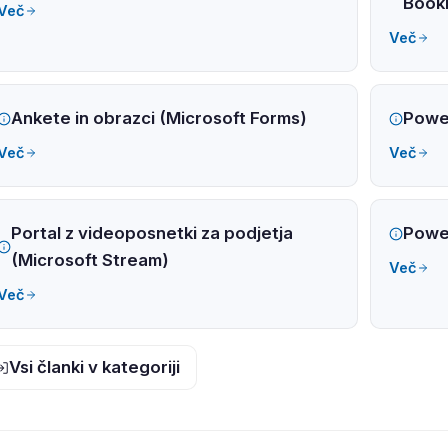
Book
Več
Več
Ankete in obrazci (Microsoft Forms)
Powe
Več
Več
Portal z videoposnetki za podjetja
Powe
(Microsoft Stream)
Več
Več
Vsi članki v kategoriji